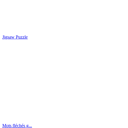
Jigsaw Puzzle
Mots fléchés g...