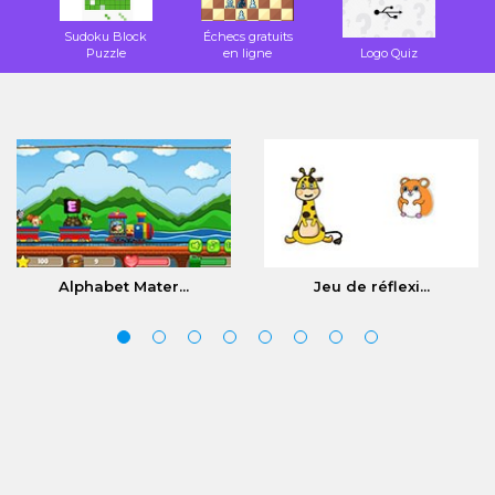
Sudoku Block
Échecs gratuits
Puzzle
en ligne
Logo Quiz
Alphabet Mater...
Jeu de réflexi...