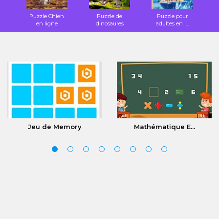
Puzzle Chien
Puzzle de
Puzzle pour
en ligne
dinosaures
adultes en l...
Jeu de Memory
Mathématique E...