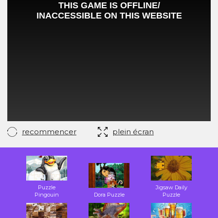
recommencer
plein écran
Puzzle
Jigsaw Daily
Pingouin
Dora Puzzle
Puzzle