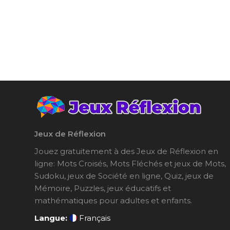
Jeux de Réflexion
Jouez gratuitement à des Jeux de Réflexion en
ligne: Mots Croisés, Mots Fléchés et jeux de Mots,
Sudoku, jeux de Société en ligne, Quiz, jeux de
Mémoire, Puzzles, jeux éducatifs et
mathématiques pour adultes et enfants.
Langue:
Français