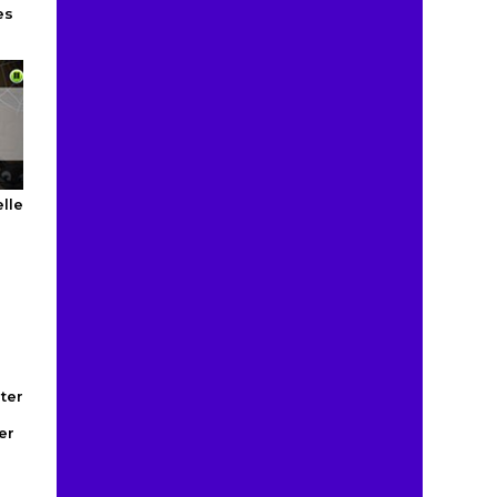
es
lle
er