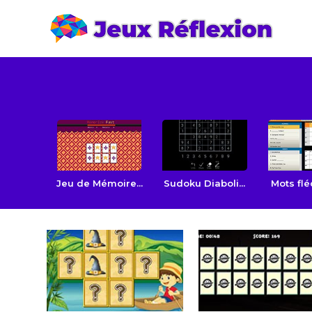
Jeu de Mémoire...
Sudoku Diaboli...
Mots flé