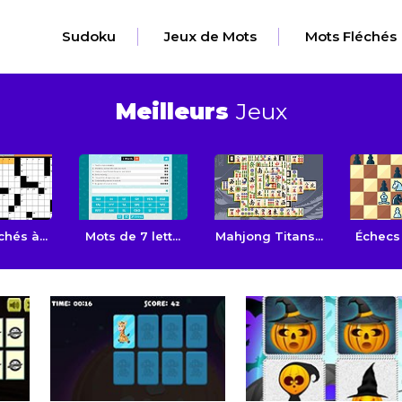
Sudoku
Jeux de Mots
Mots Fléchés
Meilleurs
Jeux
chés à...
Mots de 7 lett...
Mahjong Titans...
Échecs g