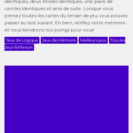
identiques, deux étoiles identiques, une paire de
cercles identiques et ainsi de suite. Lorsque vous
prenez toutes les cartes du terrain de jeu, vous pouvez
passer au test suivant. Eh bien, vérifiez votre mémoire
et nous tiendrons nos poings pour vous!
Jeux de Logique
Jeux de Mémoire
Meilleurs jeux
Tous les
Jeux Réflexion