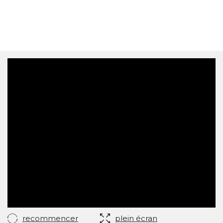
recommencer
plein écran