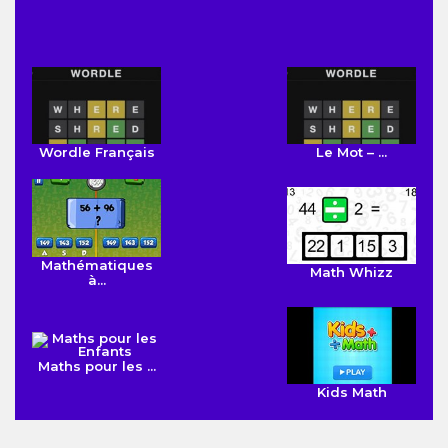
Wordle Français
Le Mot – ...
Mathématiques
Math Whizz
à...
Maths pour les ...
Kids Math