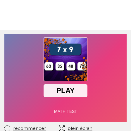
recommencer
plein écran