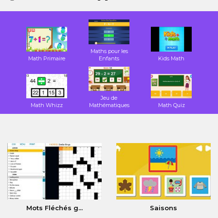
Maths pour les
Math Primaire
Enfants
Kids Math
Jeu de
Math Whizz
Mathématiques
Math Quiz
Mots Fléchés g...
Saisons