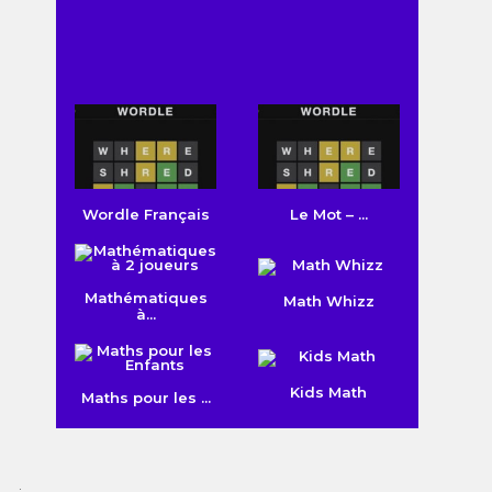
Wordle Français
Le Mot – ...
Mathématiques
Math Whizz
à...
Kids Math
Maths pour les ...