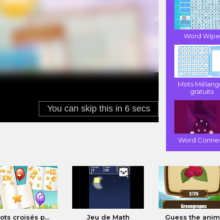
Word Wip
Mots Mélang
gratuits
Word Conne
ots croisés p...
Jeu de Math
Guess the anim.