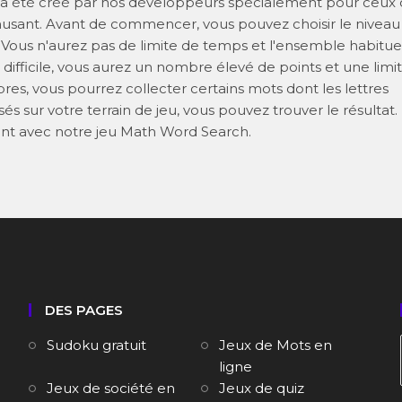
 a été créé par nos développeurs spécialement pour ceux 
musant. Avant de commencer, vous pouvez choisir le niveau
le. Vous n'aurez pas de limite de temps et l'ensemble habitue
 difficile, vous aurez un nombre élevé de points et une limi
es, vous pourrez collecter certains mots dont les lettres
s sur votre terrain de jeu, vous pouvez trouver le résultat.
nt avec notre jeu Math Word Search.
DES PAGES
Sudoku gratuit
Jeux de Mots en
ligne
Jeux de société en
Jeux de quiz