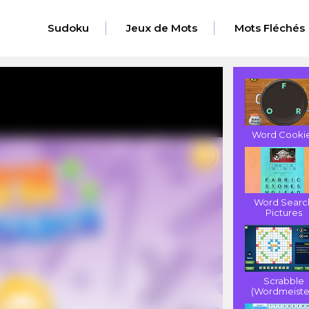
Sudoku
Jeux de Mots
Mots Fléchés
Word Cooki
Word Searc
Pictures
Scrabble
(Wordmeiste