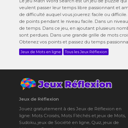
Le jeu Math Word Search est un jeu de puzzle qui
veulent passer leur temps libre passionnant et a
de difficulté auquel vous jouerez: facile ou diffici
de points pendant le niveau facile. Dans un niveau
de temps. Dans ce jeu, en ajoutant plusieurs nombr
sont perdues. Dans une grande grille de mots croisé
Obtenez vos points et passez du temps passionna
Jeux de Mots en ligne
Tous les Jeux Réflexion
Jeux de Réflexion
Jouez gratuitement à des Jeux de Réflexion en
ligne: Mots Croisés, Mots Fléchés et jeux de Mots,
Sudoku, jeux de Société en ligne, Quiz, jeux de