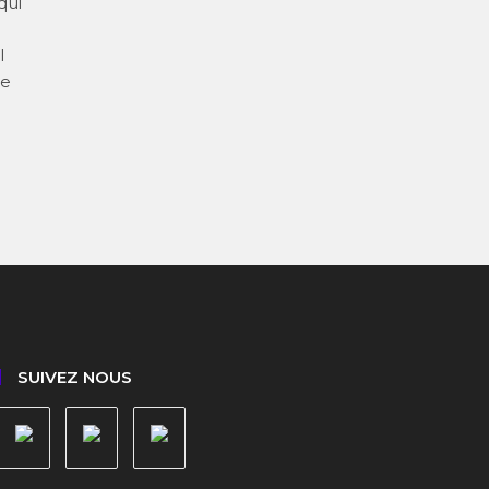
qui
l
te
SUIVEZ NOUS