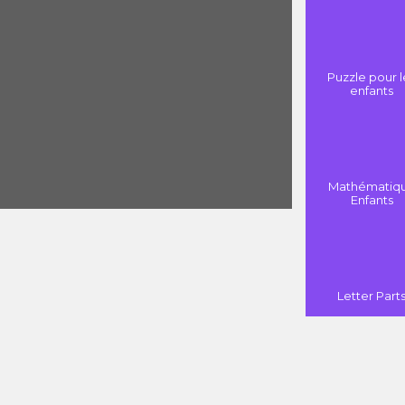
Puzzle pour l
enfants
Mathématiq
Enfants
Letter Part