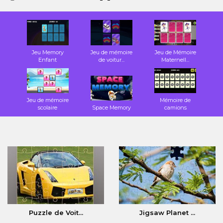
Jeu Memory
Jeu de mémoire
Jeu de Mémoire
Enfant
de voitur...
Maternell...
Jeu de mémoire
Mémoire de
scolaire
Space Memory
camions
Puzzle de Voit...
Jigsaw Planet ...