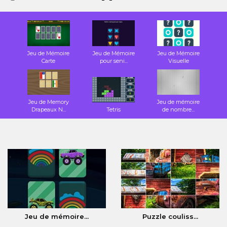
Jeu de Mémoire
Jeu de Mémoire
Jeu de Mémoire
Carte
pour seni...
Visuelle
Jeu de Memory
Jeu de mémoire
Drapeaux N...
Tetris
de nombre...
Jeu de mémoire...
Puzzle couliss...