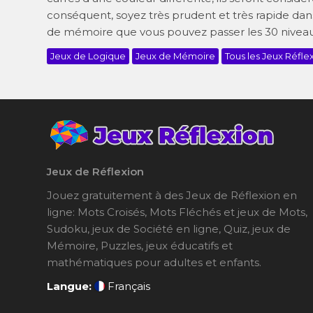
conséquent, soyez très prudent et très rapide dans
de mémoire que vous pouvez passer les 30 niveau
Jeux de Logique
Jeux de Mémoire
Tous les Jeux Réfle
Jeux de Réflexion
Jouez gratuitement à des Jeux de Réflexion en
ligne: Mots Croisés, Mots Fléchés et jeux de Mots,
Sudoku, jeux de Société en ligne, Quiz, jeux de
Mémoire, Puzzles, jeux éducatifs et
mathématiques pour adultes et enfants.
Langue:
Français