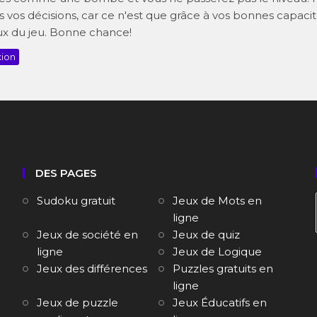
 vos décisions, car ce n'est que grâce à vos bonnes capaci
x du jeu. Bonne chance!
xion
DES PAGES
Sudoku gratuit
Jeux de Mots en
ligne
Jeux de société en
Jeux de quiz
ligne
Jeux de Logique
Jeux des différences
Puzzles gratuits en
ligne
Jeux de puzzle
Jeux Éducatifs en