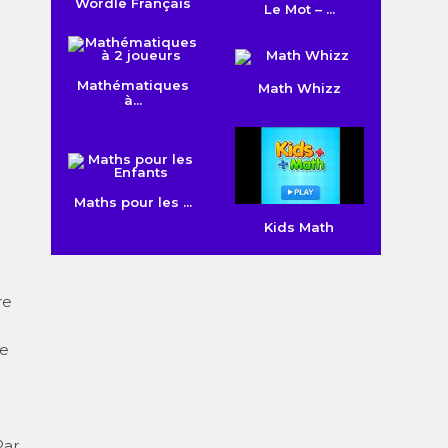
Wordle Français
Le Mot – ...
Mathématiques
Math Whizz
à...
Maths pour les ...
Kids Math
re
re
Par