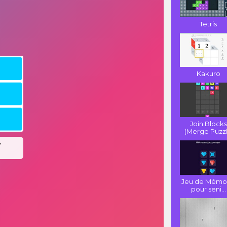
Tetris
Kakuro
Join Blocks
(Merge Puzzl.
Jeu de Mémo
pour seni...