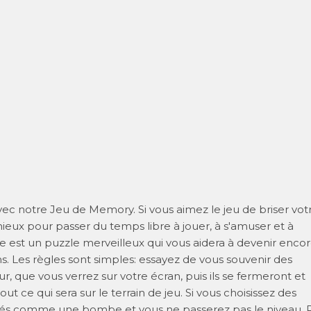
 notre Jeu de Memory. Si vous aimez le jeu de briser vot
mieux pour passer du temps libre à jouer, à s'amuser et à
st un puzzle merveilleux qui vous aidera à devenir enco
ns. Les règles sont simples: essayez de vous souvenir des
r, que vous verrez sur votre écran, puis ils se fermeront et
t ce qui sera sur le terrain de jeu. Si vous choisissez des
idérés comme une bombe et vous ne passerez pas le niveau. 