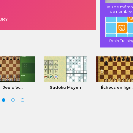
Jeu de mémo
de nombre..
Brain Trainin
Jeu d’éc...
Sudoku Moyen
Échecs en lign..