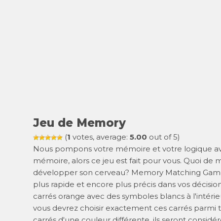
Jeu de Memory
(
1
votes, average:
5.00
out of 5)
Nous pompons votre mémoire et votre logique avec
mémoire, alors ce jeu est fait pour vous. Quoi de 
développer son cerveau? Memory Matching Game e
plus rapide et encore plus précis dans vos décisio
carrés orange avec des symboles blancs à l'intérieu
vous devrez choisir exactement ces carrés parmi tou
carrés d'une couleur différente, ils seront cons