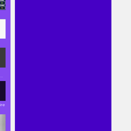
..
ire