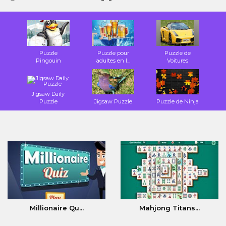
Puzzle
Puzzle pour
Puzzle de
Pingouin
adultes en l...
Voitures
Jigsaw Daily
Puzzle
Jigsaw Puzzle
Puzzle de Ninja
Millionaire Qu...
Mahjong Titans...