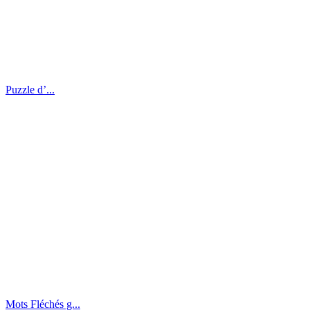
Puzzle d’...
Mots Fléchés g...