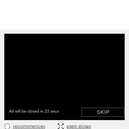
recommencer
plein écran