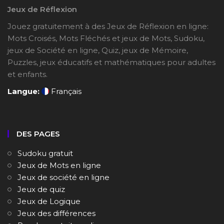
Jeux de Réflexion
Jouez gratuitement à des Jeux de Réflexion en ligne:
Mots Croisés, Mots Fléchés et jeux de Mots, Sudoku,
jeux de Société en ligne, Quiz, jeux de Mémoire,
Puzzles, jeux éducatifs et mathématiques pour adultes
et enfants.
Langue:
Français
DES PAGES
Sudoku gratuit
Jeux de Mots en ligne
Jeux de société en ligne
Jeux de quiz
Jeux de Logique
Jeux des différences