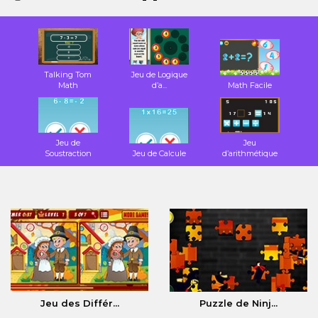
Talking Tom
Jeu de Logique
Math
d’a...
Math Facile
Jeu de
Jeu
Soustraction
Jeu de Calcule
d’arithmétique
Jeu des Différ...
Puzzle de Ninj...