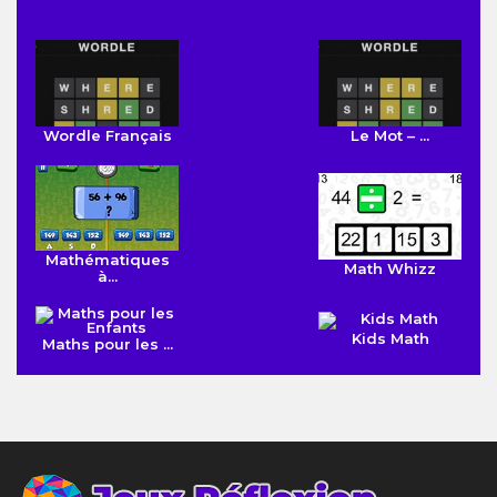
Wordle Français
Le Mot – ...
Mathématiques
Math Whizz
à...
Kids Math
Maths pour les ...