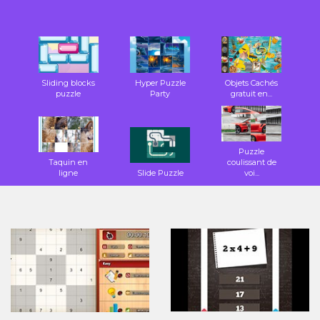
Sliding blocks
Hyper Puzzle
Objets Cachés
puzzle
Party
gratuit en...
Puzzle
Taquin en
coulissant de
ligne
Slide Puzzle
voi...