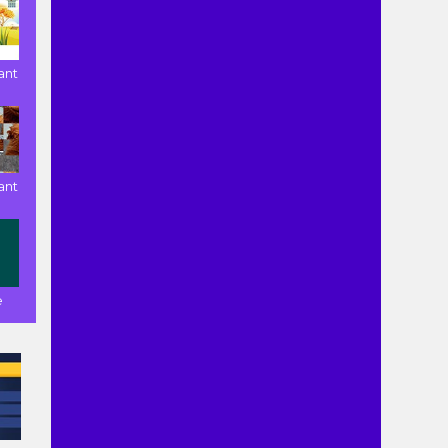
ant
ant
e
Con