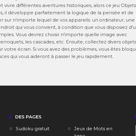
t vivre différentes aventures historiques, alors ce jeu Objets
s, il développe parfaitement la logique de la pensée et de
er sur n'importe lequel de vos appareils: un ordinateur, une
droit qui vous convient, à condition que vous disposiez d'
imples. Vous devrez choisir n'importe quelle image avec
perroquets, les cascades, etc. Ensuite, collectez divers objet
r votre écran. Si vous avez des problèmes, vous êtes bloqu
es qui vous aideront à passer le jeu rapidement.
DES PAGES
Sudoku gratuit
Jeux de Mots en
ligne