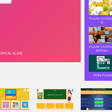
Puzzle couliss
d̵...
Puzzle couliss
animau...
Slide Puzzl