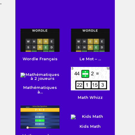
.
Connect Dots
Jeu d’ex...
Wordle Français
Le Mot – ...
Mathématiques
à...
Math Whizz
Kids Math