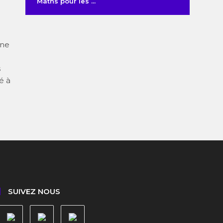
Maths pour les ...
une
s
é à
SUIVEZ NOUS