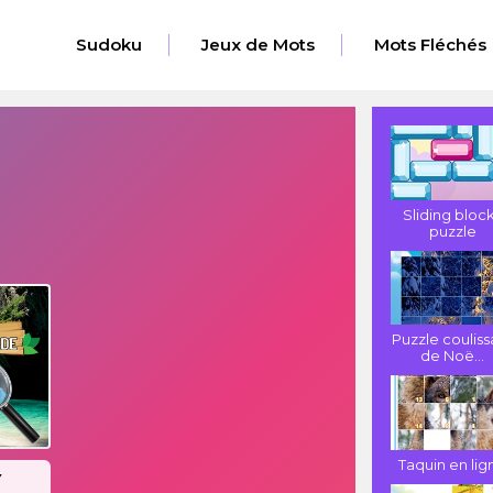
Sudoku
Jeux de Mots
Mots Fléchés
Sliding bloc
puzzle
Puzzle couliss
de Noë...
Taquin en lig