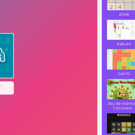
2048
Kakuro
Get 10
Jeu de mémo
Coronavir...