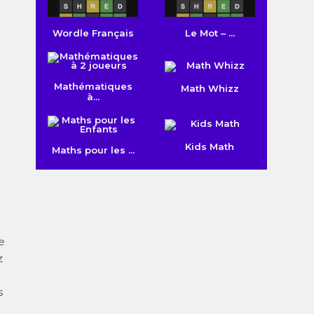
Wordle Français
Le Mot – ...
Mathématiques
Math Whizz
à...
Kids Math
Maths pour les ...
e
z
s