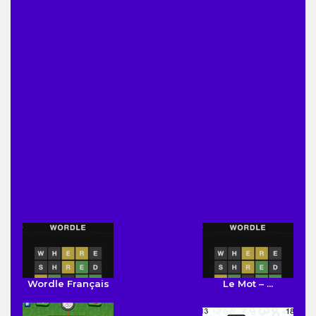
Wordle Français
Le Mot – ...