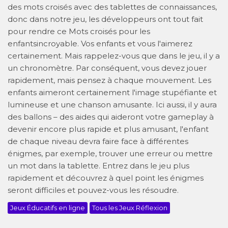
des mots croisés avec des tablettes de connaissances,
donc dans notre jeu, les développeurs ont tout fait
pour rendre ce Mots croisés pour les
enfantsincroyable. Vos enfants et vous l'aimerez
certainement. Mais rappelez-vous que dans le jeu, il y a
un chronomètre. Par conséquent, vous devez jouer
rapidement, mais pensez à chaque mouvement. Les
enfants aimeront certainement l'image stupéfiante et
lumineuse et une chanson amusante. Ici aussi, il y aura
des ballons – des aides qui aideront votre gameplay à
devenir encore plus rapide et plus amusant, l'enfant
de chaque niveau devra faire face à différentes
énigmes, par exemple, trouver une erreur ou mettre
un mot dans la tablette. Entrez dans le jeu plus
rapidement et découvrez à quel point les énigmes
seront difficiles et pouvez-vous les résoudre.
Jeux Éducatifs en ligne
Tous les Jeux Réflexion