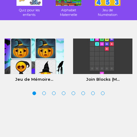
Quiz pour les
Alphabet
Jeu de
enfants
Maternelle
Numération
Jeu de Mémoire...
Join Blocks (M...