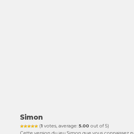
Simon
(
1
votes, average:
5.00
out of 5)
Cette version du jeu Simon que vous connaissez