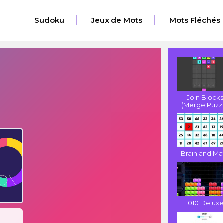
Sudoku
Jeux de Mots
Mots Fléchés
Join Blocks
(Merge Puzzl.
Brain and Ma
1010 Delux