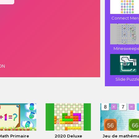
Connect Mer
Minesweepe
Slide Puzzl
Math Primaire
2020 Deluxe
Jeu de mathéma.