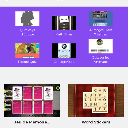
Quiz Pays
4 Images 1 Mot
d’Europe
Math Trivia
7 Lettres
Quiz sur les
Picture Quiz
Car Logo Quiz
Animaux
Jeu de Mémoire...
Word Stickers