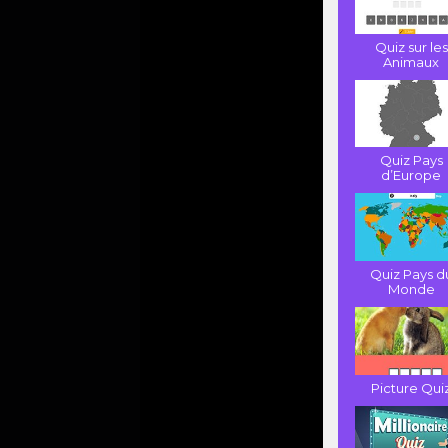
Quiz sur les
Animaux
Quiz Pays
d’Europe
Quiz Pays d
Monde
Picture Qui