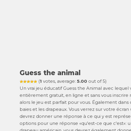
Guess the animal
(
1
votes, average:
5.00
out of 5)
Un vrai jeu éducatif Guess the Animal avec lequel v
entièrement gratuit, en ligne et sans vous inscrir
alors le jeu est parfait pour vous. Également dans c
baies et les drapeaux. Vous verrez sur votre écran 
devrez donner une réponse à ce qui y est représen
options pour une réponse «qu'est-ce que c'est»: un
drapeau américain, vous devrez également donner 