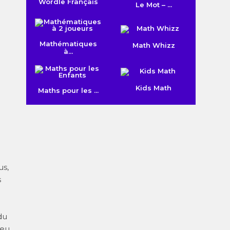
Wordle Français
Le Mot – ...
Mathématiques
Math Whizz
à...
Kids Math
Maths pour les ...
us,
s
du
jeu