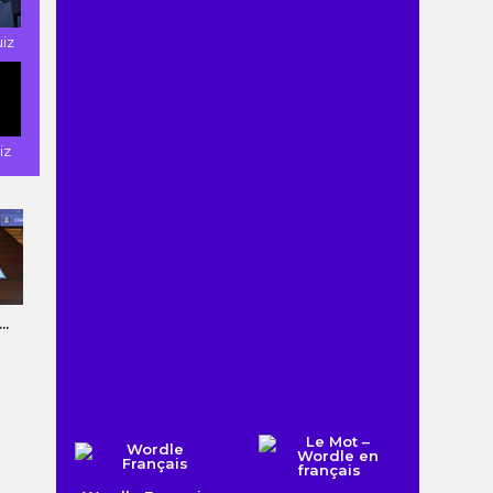
uiz
iz
..
Jigsaw Planet ...
Word Stickers