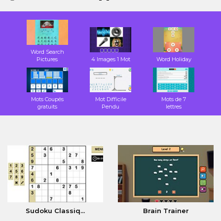
Word Search
Pictures
4 Images 1 Mot
Word Holiday
Mots Coupés
Mot Difficile
Mots de 7
gratuits
Pendu
lettres
Sudoku Classiq...
Brain Trainer