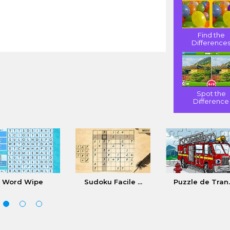
Find the
Difference
Spot the
Difference
Word Wipe
Sudoku Facile ...
Puzzle de Tran..