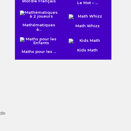
Wordle Français
Le Mot – ...
Mathématiques
Math Whizz
à...
Kids Math
Maths pour les ...
 de