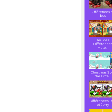
Différences 
bus
Jeu des
Différence
Mate...
Christmas Sp
the Diffe...
Différences 
et Jerry