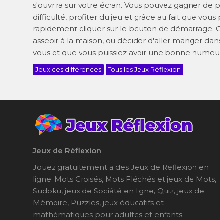
s'ouvrira sur votre écran. Vous pouvez gagner de p
difficulté, profiter du jeu et grâce au fait que vo
rapidement cliquer sur le bouton de démarrage. Où
asseoir à la maison, ou décider d'aller manger dan
vous et que vous puissiez avoir une bonne humeu
Jeux des différences
Tous les Jeux Réflexion
Jeux de Réflexion
Jouez gratuitement à des Jeux de Réflexion en
ligne: Mots Croisés, Mots Fléchés et jeux de Mots,
Sudoku, jeux de Société en ligne, Quiz, jeux de
Mémoire, Puzzles, jeux éducatifs et
mathématiques pour adultes et enfants.