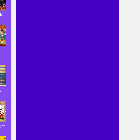
de
s
ot
Tom