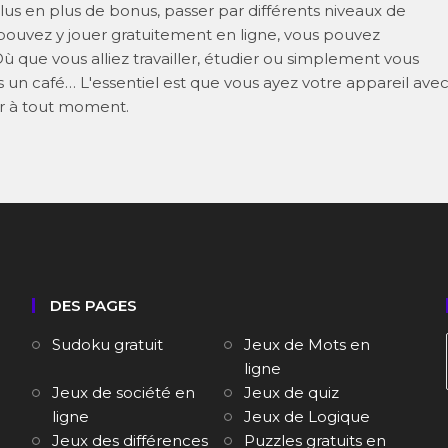
lus en plus de bonus, passer par différents niveaux de
us pouvez y jouer gratuitement en ligne, vous pouvez
 que vous alliez travailler, étudier ou simplement vous
s un café… L'essentiel est que vous ayez votre appareil ave
r à tout moment.
DES PAGES
Sudoku gratuit
Jeux de Mots en
ligne
Jeux de société en
Jeux de quiz
ligne
Jeux de Logique
Jeux des différences
Puzzles gratuits en