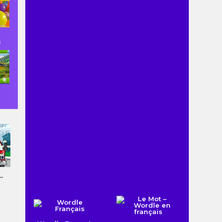
s
.
Mancala
Quiz pour les ...